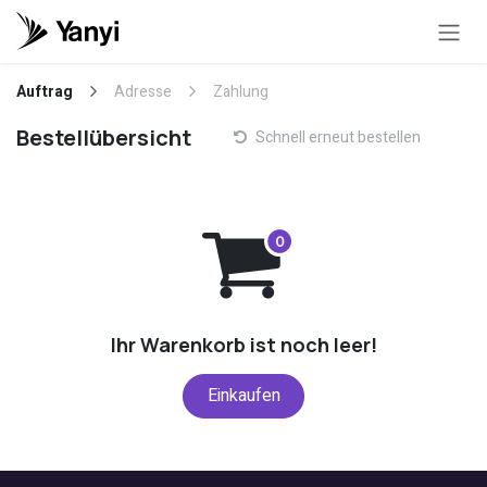
Zum Inhalt springen
Auftrag
Adresse
Zahlung
Bestellübersicht
Schnell erneut bestellen
Ihr Warenkorb ist noch leer!
Einkaufen