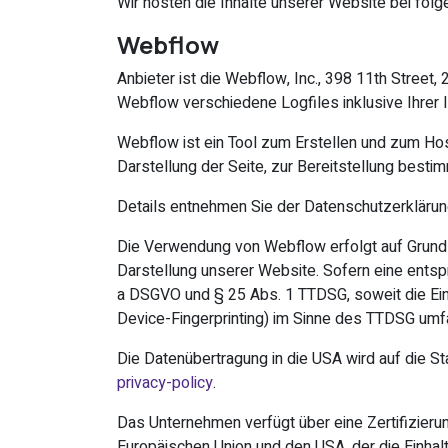
Wir hosten die Inhalte unserer Website bei fol
Webflow
Anbieter ist die Webflow, Inc., 398 11th Stree
Webflow verschiedene Logfiles inklusive Ihrer
Webflow ist ein Tool zum Erstellen und zum Ho
Darstellung der Seite, zur Bereitstellung besti
Details entnehmen Sie der Datenschutzerkläru
Die Verwendung von Webflow erfolgt auf Grundlag
Darstellung unserer Website. Sofern eine entspre
a DSGVO und § 25 Abs. 1 TTDSG, soweit die Einw
Device-Fingerprinting) im Sinne des TTDSG umfass
Die Datenübertragung in die USA wird auf die S
privacy-policy
.
Das Unternehmen verfügt über eine Zertifizie
Europäischen Union und den USA, der die Einha