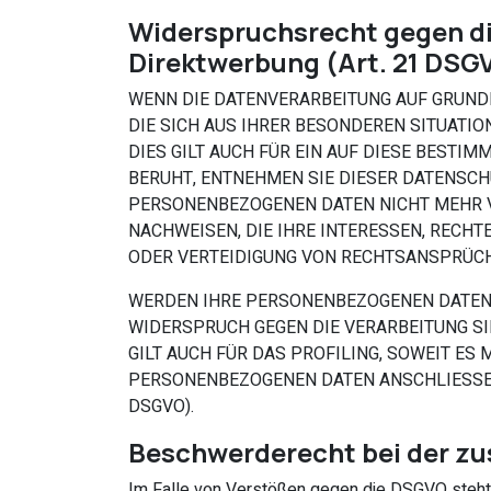
Widerspruchsrecht gegen di
Direktwerbung (Art. 21 DSG
WENN DIE DATENVERARBEITUNG AUF GRUNDLAG
DIE SICH AUS IHRER BESONDEREN SITUATI
DIES GILT AUCH FÜR EIN AUF DIESE BESTI
BERUHT, ENTNEHMEN SIE DIESER DATENSCH
PERSONENBEZOGENEN DATEN NICHT MEHR V
NACHWEISEN, DIE IHRE INTERESSEN, RECH
ODER VERTEIDIGUNG VON RECHTSANSPRÜCHE
WERDEN IHRE PERSONENBEZOGENEN DATEN V
WIDERSPRUCH GEGEN DIE VERARBEITUNG S
GILT AUCH FÜR DAS PROFILING, SOWEIT ES
PERSONENBEZOGENEN DATEN ANSCHLIESSEN
DSGVO).
Beschwerde­recht bei der z
Im Falle von Verstößen gegen die DSGVO steht 