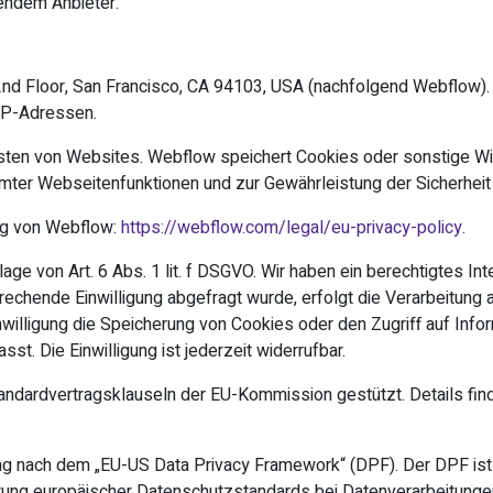
gendem Anbieter:
t, 2nd Floor, San Francisco, CA 94103, USA (nachfolgend Webflow
 IP-Adressen.
sten von Websites. Webflow speichert Cookies oder sonstige Wi
mmter Webseitenfunktionen und zur Gewährleistung der Sicherheit
ng von Webflow:
https://webflow.com/legal/eu-privacy-policy
.
e von Art. 6 Abs. 1 lit. f DSGVO. Wir haben ein berechtigtes In
chende Einwilligung abgefragt wurde, erfolgt die Verarbeitung aus
illigung die Speicherung von Cookies oder den Zugriff auf Infor
t. Die Einwilligung ist jederzeit widerrufbar.
tandardvertragsklauseln der EU-Kommission gestützt. Details find
rung nach dem „EU-US Data Privacy Framework“ (DPF). Der DPF i
ltung europäischer Datenschutzstandards bei Datenverarbeitunge