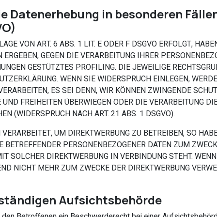
e Datenerhebung in besonderen Fälle
VO)
E VON ART. 6 ABS. 1 LIT. E ODER F DSGVO ERFOLGT, HABE
ON ERGEBEN, GEGEN DIE VERARBEITUNG IHRER PERSONENBE
MMUNGEN GESTÜTZTES PROFILING. DIE JEWEILIGE RECHTSGR
UTZERKLÄRUNG. WENN SIE WIDERSPRUCH EINLEGEN, WERDE
ERARBEITEN, ES SEI DENN, WIR KÖNNEN ZWINGENDE SCHU
TE UND FREIHEITEN ÜBERWIEGEN ODER DIE VERARBEITUNG 
N (WIDERSPRUCH NACH ART. 21 ABS. 1 DSGVO).
ERARBEITET, UM DIREKTWERBUNG ZU BETREIBEN, SO HABEN
IE BETREFFENDER PERSONENBEZOGENER DATEN ZUM ZWECKE
 MIT SOLCHER DIREKTWERBUNG IN VERBINDUNG STEHT. WEN
D NICHT MEHR ZUM ZWECKE DER DIREKTWERBUNG VERWEND
uständigen Aufsichts­behörde
den Betroffenen ein Beschwerderecht bei einer Aufsichtsbehörde