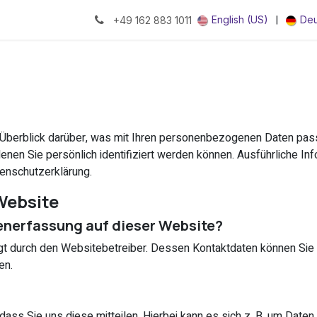
|
English (US)
Deu
+49 162 883 1011
Überblick darüber, was mit Ihren personenbezogenen Daten pass
enen Sie persönlich identifiziert werden können. Ausführliche
tenschutzerklärung.
Website
tenerfassung auf dieser Website?
lgt durch den Websitebetreiber. Dessen Kontaktdaten können Sie 
en.
ss Sie uns diese mitteilen. Hierbei kann es sich z. B. um Daten h