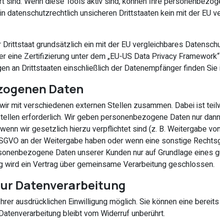
t sind. Wenn diese Tools aktiv sind, können Ihre personenbezog
 in datenschutzrechtlich unsicheren Drittstaaten kein mit der EU 
r Drittstaat grundsätzlich ein mit der EU vergleichbares Datensc
r eine Zertifizierung unter dem „EU-US Data Privacy Framework“
gen an Drittstaaten einschließlich der Datenempfänger finden Sie
zogenen Daten
wir mit verschiedenen externen Stellen zusammen. Dabei ist teil
llen erforderlich. Wir geben personenbezogene Daten nur dann a
 wenn wir gesetzlich hierzu verpflichtet sind (z. B. Weitergabe v
 f DSGVO an der Weitergabe haben oder wenn eine sonstige Rechts
rsonenbezogene Daten unserer Kunden nur auf Grundlage eines gü
ng wird ein Vertrag über gemeinsame Verarbeitung geschlossen.
 zur Datenverarbeitung
rer ausdrücklichen Einwilligung möglich. Sie können eine bereits e
Datenverarbeitung bleibt vom Widerruf unberührt.