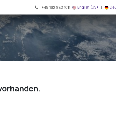
|
English (US)
Deu
+49 162 883 1011
 vorhanden.