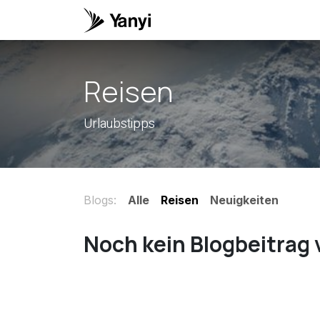
Zum Inhalt springen
Home
Help
Termin
Reisen
Urlaubstipps
Blogs:
Alle
Reisen
Neuigkeiten
Noch kein Blogbeitrag